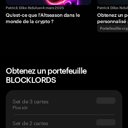
Patrick Dike-Ndulue
•
4 mars 2025
Patrick Dike-Ndu
Qu'est-ce que l'Altseason dans le
Obtenez un p
monde de la crypto ?
personnalisé 
Portefeuille cr
Obtenez un portefeuille
BLOCKLORDS
Set de 3 cartes
$69.90
Plus sûr
Set de 2 cartes
$54.90