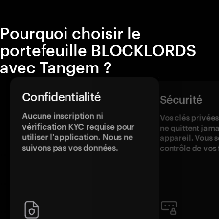
Pourquoi choisir le
portefeuille BLOCKLORDS
avec Tangem ?
Confidentialité
Sécurité
Aucune inscription ni
Vos clés privées
vérification KYC requise pour
ne quittent jama
utiliser l'application. Nous ne
appareil. Vous s
suivons pas vos données.
contrôle de vos 