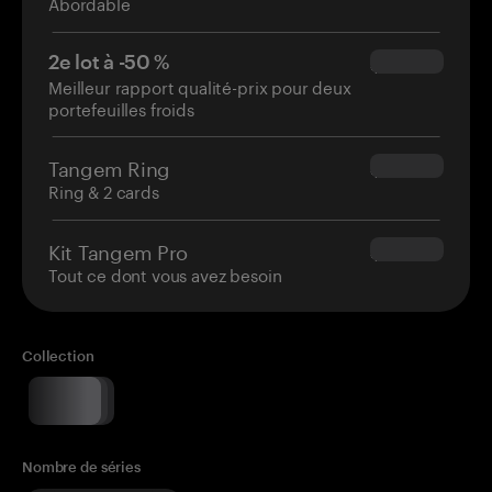
Abordable
2e lot à -50 %
$34.95
Meilleur rapport qualité-prix pour deux
portefeuilles froids
Tangem Ring
$160.00
Ring & 2 cards
Kit Tangem Pro
$180.00
Tout ce dont vous avez besoin
Collection
Nombre de séries