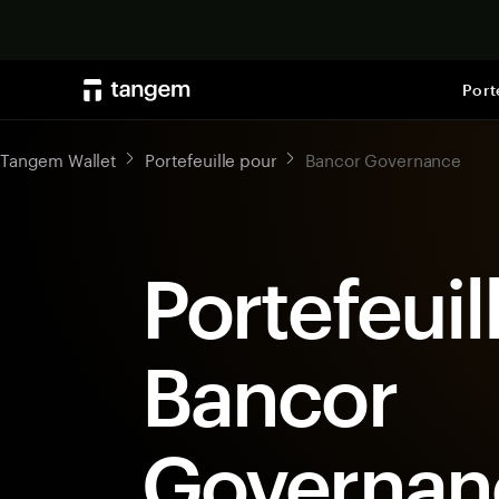
Port
Tangem Wallet
Portefeuille pour
Bancor Governance
Portefeuil
Bancor
Governan