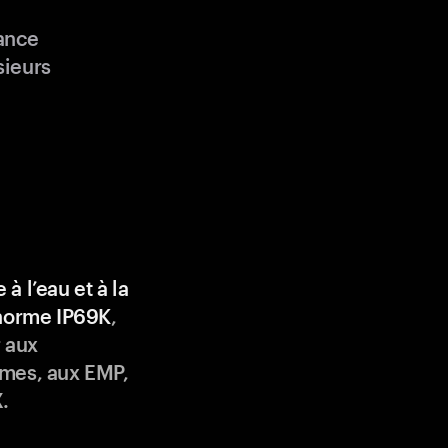
ance
sieurs
 à l’eau et à la
 norme IP69K
,
 aux
mes, aux EMP,
.