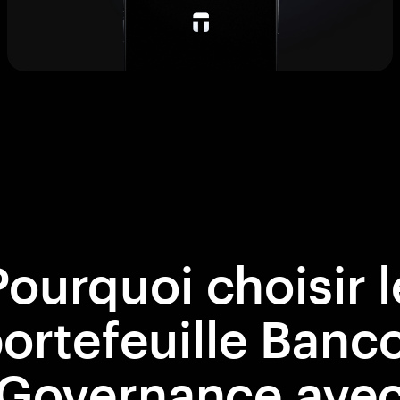
Pourquoi choisir l
ortefeuille Banc
Governance ave