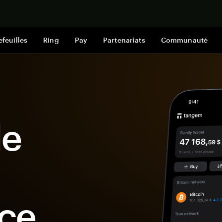
Acheter mai
efeuilles
Ring
Pay
Partenariats
Communauté
le
ce