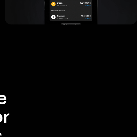
e
or
c