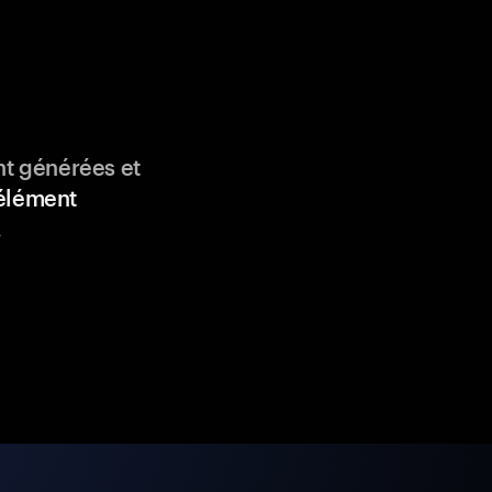
nt générées et
élément
.