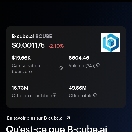
B-cube.ai
BCUBE
$0.
00
1175
-2.10%
$19.66K
$604.46
Capitalisation
Volume (24h)
boursière
16.73M
49.56M
Offre en circulation
Offre totale
En savoir plus sur B-cube.ai
Qu'est-ce que B-cube.ai