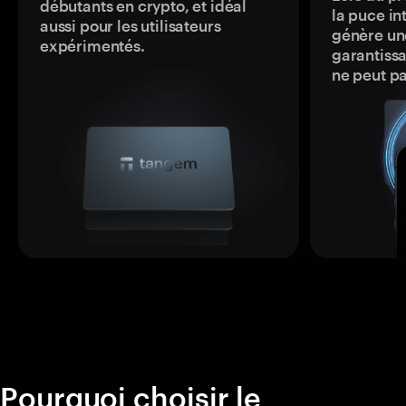
débutants en crypto, et idéal
la puce in
aussi pour les utilisateurs
génère une
expérimentés.
garantissa
ne peut p
Pourquoi choisir le