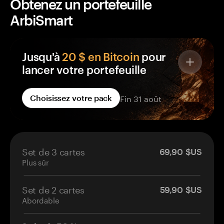
Obtenez un portefeuille
ArbiSmart
Jusqu'à
20 $ en Bitcoin
pour
lancer votre portefeuille
Chaque portefeuille Tangem de votre
Fin 31 août
Choisissez votre pack
commande inclut BTC Reward, crédité sur un
portefeuille que vous seul contrôlez, pas une
plateforme d'échange.
Des BTC gratuits sur chaque portefeuille
Set de 3 cartes
69,90 $US
commandé
Plus sûr
Versés sur votre propre portefeuille self-
custody
Set de 2 cartes
Crédités sous 14 jours après activation
59,90 $US
Abordable