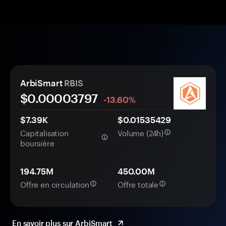
ArbiSmart
RBIS
$0.
0000
3797
-13.60%
$7.39K
$0.01535429
Capitalisation
Volume (24h)
boursière
194.75M
450.00M
Offre en circulation
Offre totale
En savoir plus sur ArbiSmart