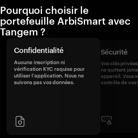
Pourquoi choisir le
portefeuille ArbiSmart avec
Tangem ?
Confidentialité
Sécurité
Aucune inscription ni
Vos clés privées
vérification KYC requise pour
ne quittent jama
utiliser l'application. Nous ne
appareil. Vous s
suivons pas vos données.
contrôle de vos 