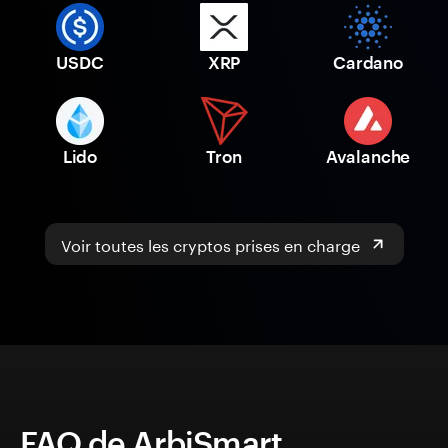
USDC
XRP
Cardano
Lido
Tron
Avalanche
Voir toutes les cryptos prises en charge
FAQ de ArbiSmart