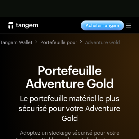
Acheter maintenant
Acheter Tangem
Tog
Tangem Wallet
Portefeuille pour
Adventure Gold
Portefeuille
Adventure Gold
Le portefeuille matériel le plus
sécurisé pour votre Adventure
Gold
Adoptez un stockage sécurisé pour votre
Adventure Gold avec le portefeuille Tangem,