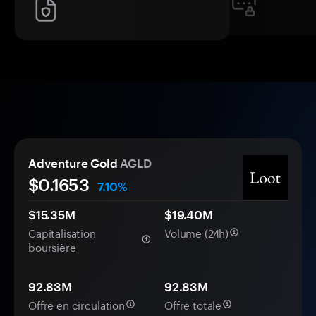
Adventure Gold
AGLD
$
0.1653
7.10%
$15.35M
$19.40M
Capitalisation
Volume (24h)
boursière
92.83M
92.83M
Offre en circulation
Offre totale