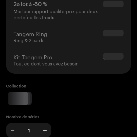
2e lot à -50 %
$34.95
Meilleur rapport qualité-prix pour deux
portefeuilles froids
Tangem Ring
$160.00
Ring & 2 cards
Kit Tangem Pro
$180.00
Tout ce dont vous avez besoin
Collection
Nombre de séries