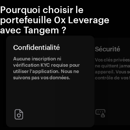
Pourquoi choisir le
portefeuille 0x Leverage
avec Tangem ?
Confidentialité
Sécurité
Aucune inscription ni
Vos clés privées
vérification KYC requise pour
ne quittent jama
utiliser l'application. Nous ne
appareil. Vous s
suivons pas vos données.
contrôle de vos 