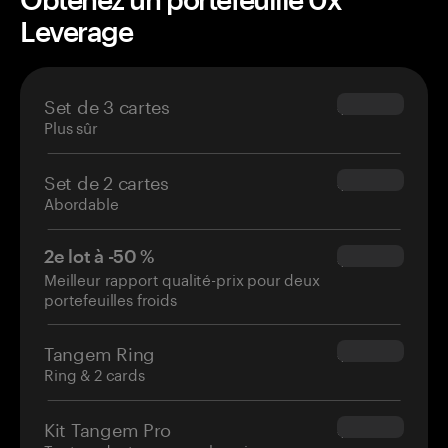
Leverage
Set de 3 cartes
$69.90
Plus sûr
Set de 2 cartes
$54.90
Abordable
2e lot à -50 %
$34.95
Meilleur rapport qualité-prix pour deux
portefeuilles froids
Tangem Ring
$160.00
Ring & 2 cards
Kit Tangem Pro
$180.00