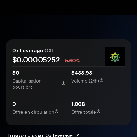
0x Leverage
OXL
$0.
0000
5252
-5.60%
$0
$438.98
Capitalisation
Volume (24h)
boursière
0
1.00B
Offre en circulation
Offre totale
En savoir plus sur 0x Leverage