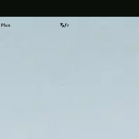
ntenant
 ça marche
Et ensuite
FAQ
Fr
Plus
Fr