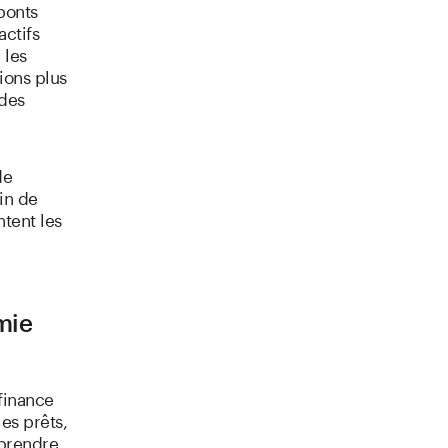
 ponts
actifs
 les
tions plus
 des
de
in de
ntent les
omie
 finance
les prêts,
mprendre