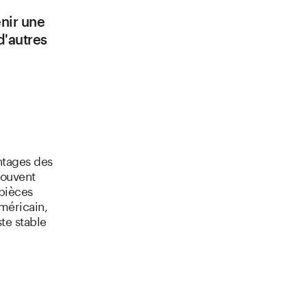
nir une
d'autres
antages des
souvent
pièces
américain,
te stable