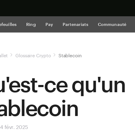
Acheter mai
efeuilles
Ring
Pay
Partenariats
Communauté
llet
Glossaire Crypto
Stablecoin
'est-ce qu'un
ablecoin
 4 févr. 2025