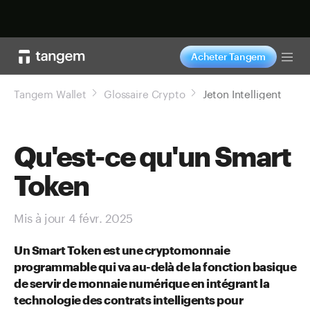
Acheter maintenant
Acheter Tangem
Tog
Tangem Wallet
Glossaire Crypto
Jeton Intelligent
Qu'est-ce qu'un Smart
Token
Mis à jour 4 févr. 2025
Un Smart Token est une cryptomonnaie
programmable qui va au-delà de la fonction basique
de servir de monnaie numérique en intégrant la
technologie des contrats intelligents pour