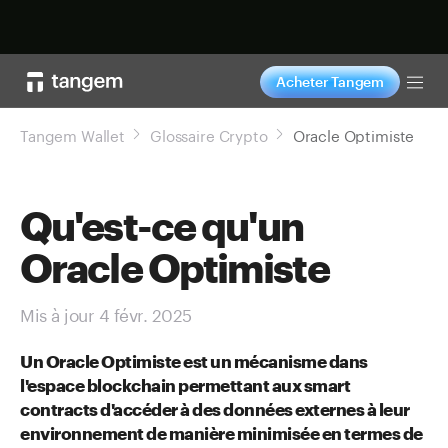
Acheter maintenant
Acheter Tangem
Tog
Tangem Wallet
Glossaire Crypto
Oracle Optimiste
Qu'est-ce qu'un
Oracle Optimiste
Mis à jour 4 févr. 2025
Un Oracle Optimiste est un mécanisme dans
l'espace blockchain permettant aux smart
contracts d'accéder à des données externes à leur
environnement de manière minimisée en termes de