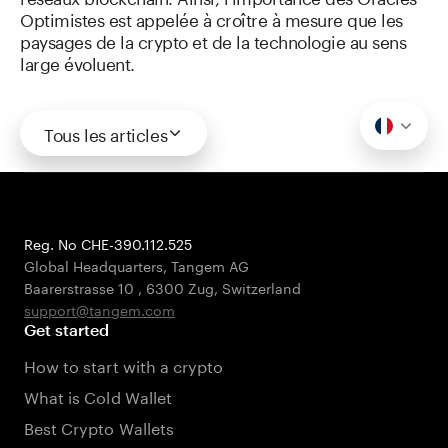
Optimistes est appelée à croître à mesure que les
paysages de la crypto et de la technologie au sens
large évoluent.
Tous les articles
Reg. No CHE-390.112.525
Global Headquarters, Tangem AG
Baarerstrasse 10
,
6300 Zug
,
Switzerland
support@tangem.com
Get started
How to start with a crypto
What is Cold Wallet
Best Crypto Wallets