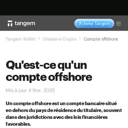
Acheter maintenant
Acheter Tangem
Tog
Tangem Wallet
Glossaire Crypto
Compte offshore
Qu'est-ce qu'un
compte offshore
Mis à jour 4 févr. 2025
Un compte offshore est un compte bancaire situé
en dehors du pays de résidence du titulaire, souvent
dans des juridictions avec des lois financières
favorables.