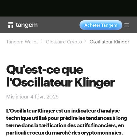
Acheter maintenant
Acheter Tangem
Tog
Tangem Wallet
Glossaire Crypto
Oscillateur Klinger
Qu'est-ce que
l'Oscillateur Klinger
Mis à jour 4 févr. 2025
L'Oscillateur Klinger est un indicateur d'analyse
technique utilisé pour prédire les tendances à long
terme dans la tarification des actifs financiers, en
particulier ceux du marché des cryptomonnaies.