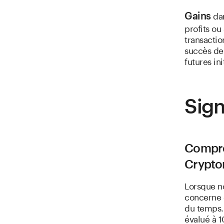
dan
Gains
profits o
transactio
succès de 
futures ini
Sign
Compre
Crypto
Lorsque n
concerne g
du temps. 
évalué à 1