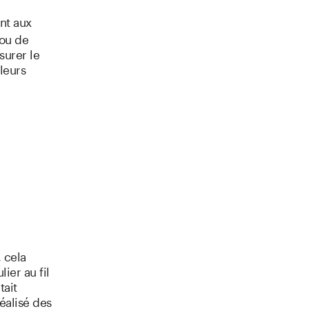
nt aux
 ou de
surer le
leurs
 cela
ier au fil
tait
éalisé des