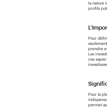
la nature 
profits po
L'Impor
Pour défin
seulement 
prendre en
Les invest
ces aspect
investiss
Signifi
Pour la pl
indispensa
permet aux