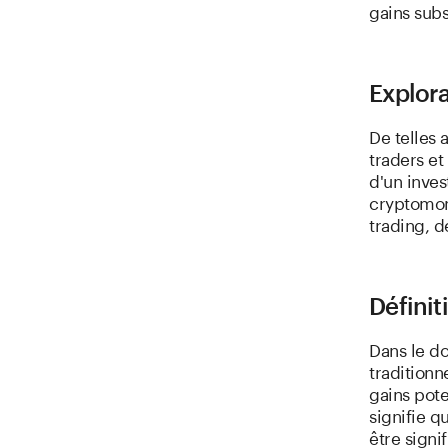
gains subs
Explora
De telles 
traders et
d'un inves
cryptomonn
trading, d
Définit
Dans le d
traditionne
gains pot
signifie q
être signi