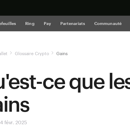
Acheter mai
efeuilles
Ring
Pay
Partenariats
Communauté
llet
Glossaire Crypto
Gains
'est-ce que le
ins
 4 févr. 2025