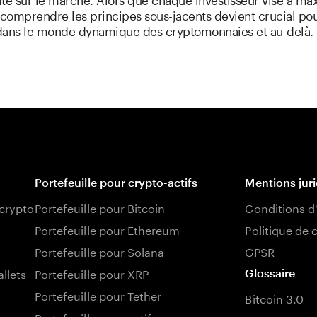
 comprendre les principes sous-jacents devient crucial po
dans le monde dynamique des cryptomonnaies et au-delà.
Portefeuille pour crypto-actifs
Mentions jur
 crypto
Portefeuille pour Bitcoin
Conditions d'
Portefeuille pour Ethereum
Politique de 
Portefeuille pour Solana
GPSR
llets
Portefeuille pour XRP
Glossaire
Portefeuille pour Tether
Bitcoin 3.0
Portefeuille pour actifs