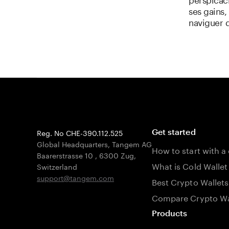
ses gains,
naviguer 
Reg. No CHE-390.112.525
Get started
Global Headquarters, Tangem AG
How to start with a
Baarerstrasse 10
,
6300 Zug
,
What is Cold Wallet
Switzerland
support@tangem.com
Best Crypto Wallets
Compare Crypto Wa
Products