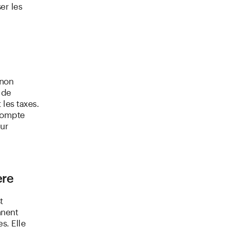
er les
 non
 de
les taxes.
 compte
eur
ère
t
nnent
s. Elle