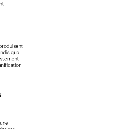
nt
 produisent
andis que
tissement
nification
s
'une
ximiser