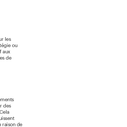
ur les
atégie ou
f aux
mes de
sements
ar des
 Cela
uissent
n raison de