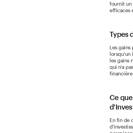
fournit un
efficaces 
Types 
Les gains 
lorsqu'un 
les gains 
qui n'a pa
financière
Ce que 
d'Inve
En fin de
d'investis
perspicaci