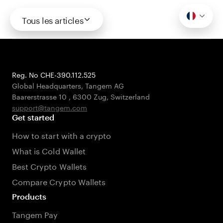
Tous les articles
Reg. No CHE-390.112.525
Global Headquarters, Tangem AG
Baarerstrasse 10
,
6300 Zug
,
Switzerland
support@tangem.com
Get started
How to start with a crypto
What is Cold Wallet
Best Crypto Wallets
Compare Crypto Wallets
Products
Tangem Pay