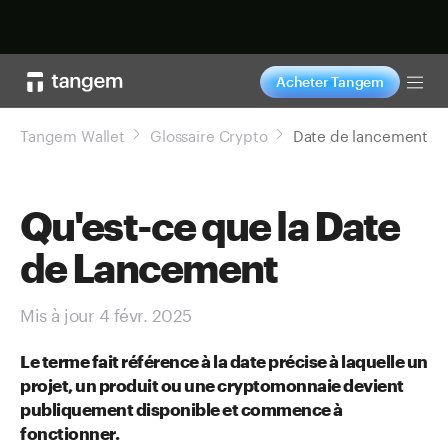
Acheter maintenant
Acheter Tangem
Tog
Tangem Wallet
Glossaire Crypto
Date de lancement
Qu'est-ce que la Date
de Lancement
Mis à jour 4 févr. 2025
Le terme fait référence à la date précise à laquelle un
projet, un produit ou une cryptomonnaie devient
publiquement disponible et commence à
fonctionner.