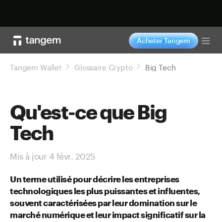
Acheter maintenant
Acheter Tangem
Tog
Tangem Wallet
Glossaire Crypto
Big Tech
Qu'est-ce que Big
Tech
Mis à jour 4 févr. 2025
Un terme utilisé pour décrire les entreprises
technologiques les plus puissantes et influentes,
souvent caractérisées par leur domination sur le
marché numérique et leur impact significatif sur la