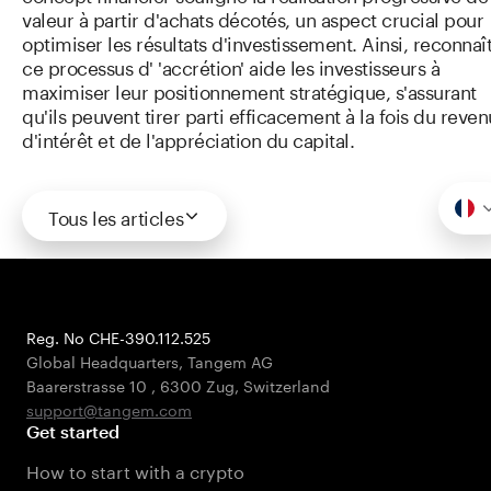
valeur à partir d'achats décotés, un aspect crucial pour
optimiser les résultats d'investissement. Ainsi, reconnaî
ce processus d' 'accrétion' aide les investisseurs à
maximiser leur positionnement stratégique, s'assurant
qu'ils peuvent tirer parti efficacement à la fois du reven
d'intérêt et de l'appréciation du capital.
Tous les articles
Reg. No CHE-390.112.525
Global Headquarters, Tangem AG
Baarerstrasse 10
,
6300 Zug
,
Switzerland
support@tangem.com
Get started
How to start with a crypto