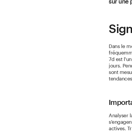
sur une 
Sign
Dans le m
fréquemme
7d est l'u
jours. Pen
sont mesur
tendances 
Importa
Analyser l
s'engagent
actives. T