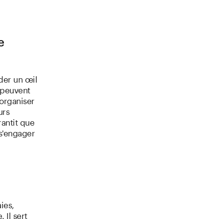
e
rder un œil
s peuvent
éorganiser
urs
antit que
 s'engager
ies,
 Il sert