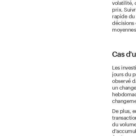
volatilité
prix. Suiv
rapide du 
décisions 
moyennes 
Cas d'u
Les inves
jours du p
observé da
un change
hebdomadai
changement
De plus, e
transacti
du volume
d'accumula