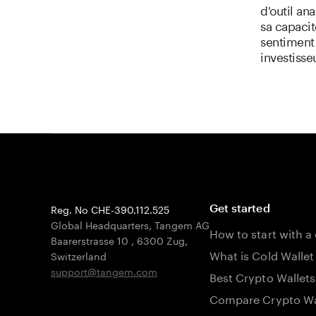
d'outil an
sa capacit
sentiment
investisse
Reg. No CHE-390.112.525
Get started
Global Headquarters, Tangem AG
How to start with a
Baarerstrasse 10
,
6300 Zug
,
What is Cold Wallet
Switzerland
support@tangem.com
Best Crypto Wallets
Compare Crypto Wa