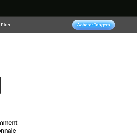
ntenant
Plus
Acheter Tangem
d
amment
onnaie