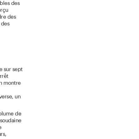
ibles des
erçu
dre des
 des
e sur sept
rrêt
in montre
verse, un
volume de
 soudaine
e
rs,