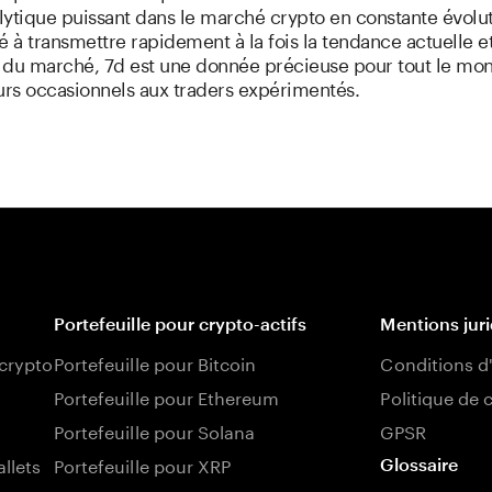
alytique puissant dans le marché crypto en constante évolu
é à transmettre rapidement à la fois la tendance actuelle et
 du marché, 7d est une donnée précieuse pour tout le mo
urs occasionnels aux traders expérimentés.
Portefeuille pour crypto-actifs
Mentions jur
 crypto
Portefeuille pour Bitcoin
Conditions d'
Portefeuille pour Ethereum
Politique de 
Portefeuille pour Solana
GPSR
llets
Portefeuille pour XRP
Glossaire