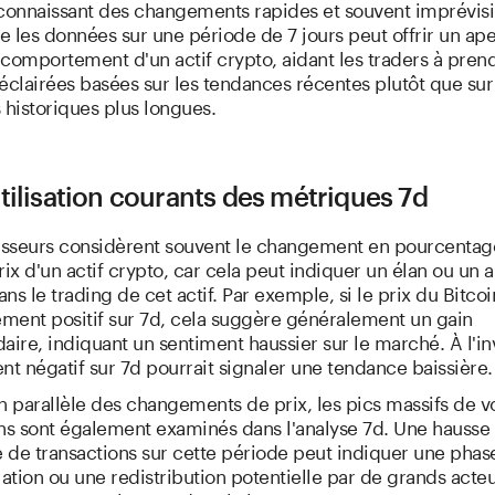
, connaissant des changements rapides et souvent imprévis
re les données sur une période de 7 jours peut offrir un ap
comportement d'un actif crypto, aidant les traders à pren
éclairées basées sur les tendances récentes plutôt que sur
historiques plus longues.
tilisation courants des métriques 7d
tisseurs considèrent souvent le changement en pourcentag
rix d'un actif crypto, car cela peut indiquer un élan ou un a
ns le trading de cet actif. Par exemple, si le prix du Bitco
ment positif sur 7d, cela suggère généralement un gain
re, indiquant un sentiment haussier sur le marché. À l'in
 négatif sur 7d pourrait signaler une tendance baissière.
n parallèle des changements de prix, les pics massifs de 
ons sont également examinés dans l'analyse 7d. Une hausse
 de transactions sur cette période peut indiquer une phas
tion ou une redistribution potentielle par de grands acteu