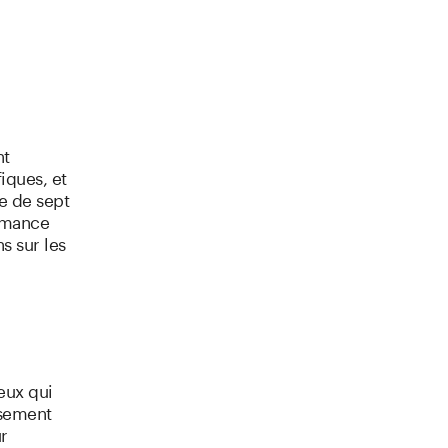
nt
iques, et
ue de sept
ormance
s sur les
eux qui
ssement
r