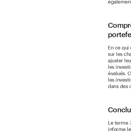
également
Compren
portefe
En ce qui 
sur les ch
ajuster le
les invest
évalués. C
les invest
dans des 
Conclu
Le terme 7
informe le