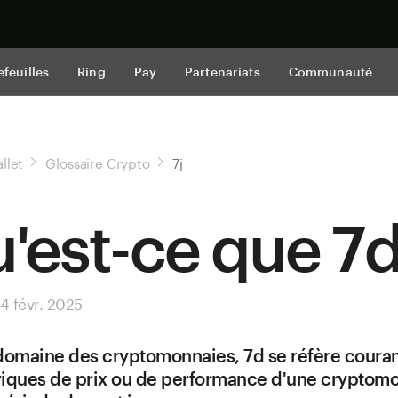
Acheter mai
efeuilles
Ring
Pay
Partenariats
Communauté
llet
Glossaire Crypto
7j
'est-ce que 7
 4 févr. 2025
 domaine des cryptomonnaies, 7d se réfère cour
iques de prix ou de performance d'une cryptom