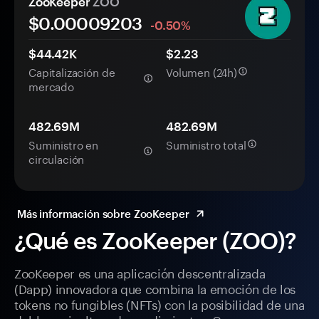
ZooKeeper
ZOO
$0.
0000
9203
-0.50%
$44.42K
$2.23
Capitalización de
Volumen (24h)
mercado
482.69M
482.69M
Suministro en
Suministro total
circulación
Más información sobre ZooKeeper
¿Qué es ZooKeeper (ZOO)?
ZooKeeper es una aplicación descentralizada
(Dapp) innovadora que combina la emoción de los
tokens no fungibles (NFTs) con la posibilidad de una