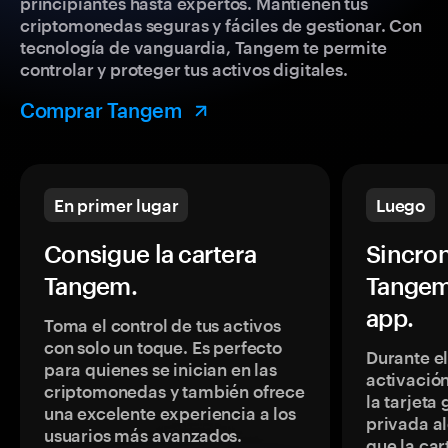
principiantes hasta expertos. Mantienen tus
criptomonedas seguras y fáciles de gestionar. Con
tecnología de vanguardia, Tangem te permite
controlar y proteger tus activos digitales.
Comprar Tangem
En primer lugar
Luego
Consigue la cartera
Sincron
Tangem.
Tangem
app.
Toma el control de tus activos
con solo un toque. Es perfecto
Durante e
para quienes se inician en las
activación
criptomonedas y también ofrece
la tarjeta
una excelente experiencia a los
privada a
usuarios más avanzados.
que la car