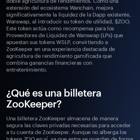
doble agricultura de rendimientos. Como una
extensión del ecosistema Wanchain, mejora
significativamente la liquidez de la Dapp existente,
Wanswap, al introducir su token de utilidad, $ZOO.
Este token actúa como recompensa para los
Proveedores de Liquidez de Wanswap (LPs) que
apuestan sus tokens WSLP, convirtiendo a
ZooKeeper en una experiencia destacada de
agricultura de rendimiento gamificada que
combina ganancias financieras con
entretenimiento.
¿Qué es una billetera
ZooKeeper?
Una billetera ZooKeeper almacena de manera
segura las claves privadas necesarias para acceder
a tu cuenta de ZooKeeper. Aunque no alberga los
tokens ZOO en sí, ya que estos se guardan de forma