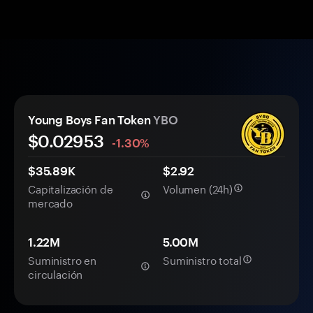
Young Boys Fan Token
YBO
$0.
0
2953
-1.30%
$35.89K
$2.92
Capitalización de
Volumen (24h)
mercado
1.22M
5.00M
Suministro en
Suministro total
circulación