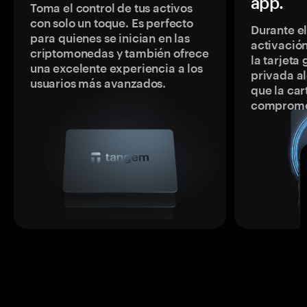
app.
Toma el control de tus activos
con solo un toque. Es perfecto
Durante e
para quienes se inician en las
activación
criptomonedas y también ofrece
la tarjeta
una excelente experiencia a los
privada a
usuarios más avanzados.
que la car
comprome