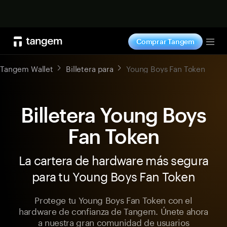
Comprar ahora
Comprar Tangem
Tog
Tangem Wallet
Billetera para
Young Boys Fan Token
Billetera Young Boys
Fan Token
La cartera de hardware más segura
para tu Young Boys Fan Token
Protege tu Young Boys Fan Token con el
hardware de confianza de Tangem. Únete ahora
a nuestra gran comunidad de usuarios