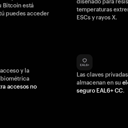
diseñado para resis
u Bitcoin está
temperaturas extr
 tú puedes acceder
ESCs y rayos X.
acceso y la
Las claves privadas
 biométrica
almacenan en su
e
ra accesos no
seguro EAL6+ CC
.