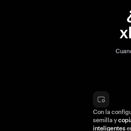
x
Cuand
Con la configu
semilla y
copi
inteligentes
en