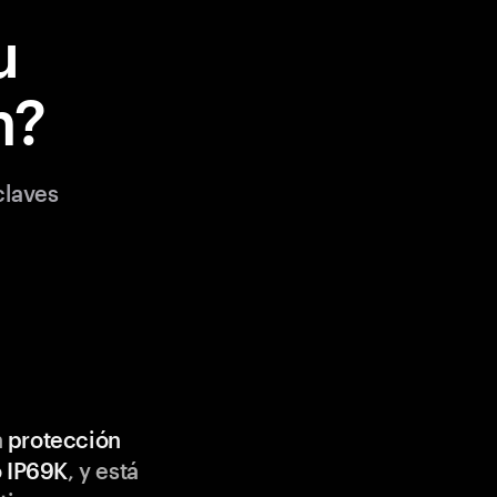
u
m?
claves
n
protección
o IP69K
, y está