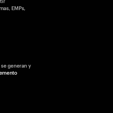
tir
emas, EMPs,
 se generan y
lemento