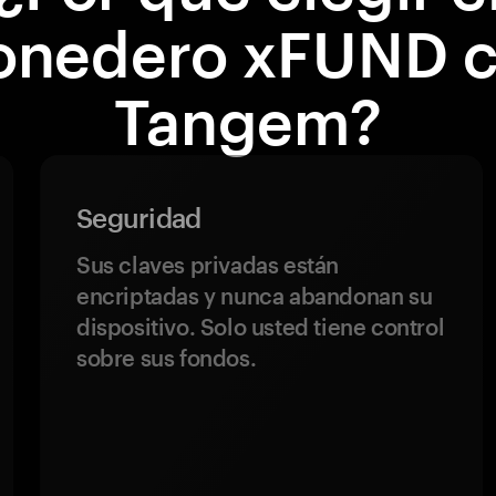
nedero xFUND 
Tangem?
Seguridad
Sus claves privadas están
encriptadas y nunca abandonan su
dispositivo. Solo usted tiene control
sobre sus fondos.