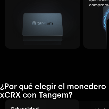
comprome
¿Por qué elegir el monedero
xCRX con Tangem?