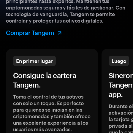
principiantes hasta expertos. Mantienen tus
criptomonedas seguras y fáciles de gestionar. Con
tecnología de vanguardia, Tangem te permite
controlar y proteger tus activos digitales.
Comprar Tangem
En primer lugar
Luego
Consigue la cartera
Sincron
Tangem.
Tangem
app.
Toma el control de tus activos
con solo un toque. Es perfecto
Durante e
para quienes se inician en las
activación
criptomonedas y también ofrece
la tarjeta
una excelente experiencia a los
privada a
usuarios más avanzados.
que la car