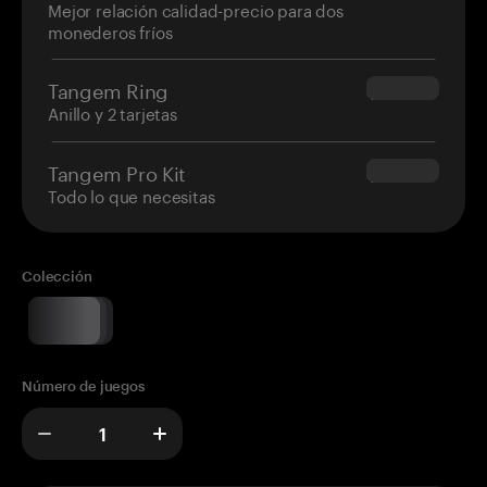
Mejor relación calidad-precio para dos
monederos fríos
Tangem Ring
$160.00
Anillo y 2 tarjetas
Tangem Pro Kit
$180.00
Todo lo que necesitas
Colección
Número de juegos