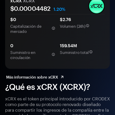
xCRX
XCRX
$0.
0000
4482
1.20%
$0
$2.76
Capitalización de
Volumen (24h)
mercado
0
159.54M
Suministro en
Suministro total
circulación
Más información sobre xCRX
¿Qué es xCRX (XCRX)?
xCRX es el token principal introducido por CRODEX
como parte de su protocolo renovado diseñado
para compartir los ingresos de la compañía entre la