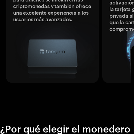
activación
criptomonedas y también ofrece
la tarjeta
una excelente experiencia a los
privada a
usuarios más avanzados.
que la car
comprome
¿Por qué elegir el monedero