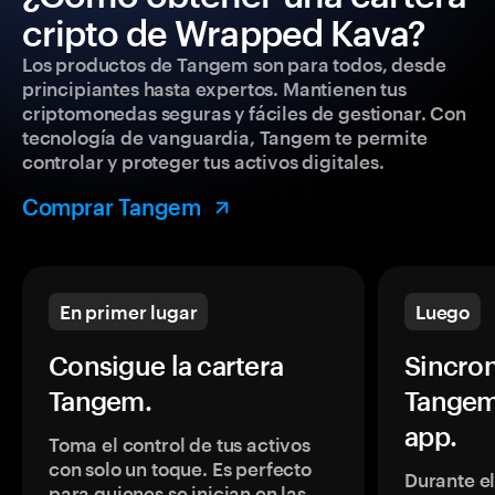
cripto de Wrapped Kava?
Los productos de Tangem son para todos, desde
principiantes hasta expertos. Mantienen tus
criptomonedas seguras y fáciles de gestionar. Con
tecnología de vanguardia, Tangem te permite
controlar y proteger tus activos digitales.
Comprar Tangem
En primer lugar
Luego
Consigue la cartera
Sincron
Tangem.
Tangem
app.
Toma el control de tus activos
con solo un toque. Es perfecto
Durante e
para quienes se inician en las