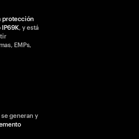
n
protección
o IP69K
, y está
tir
emas, EMPs,
 se generan y
lemento