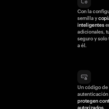
Con la configu
semilla y
copi
inteligentes
en
adicionales, t
seguro y solo
a él.
Un código de 
autenticación
protegen cont
autorizados
.