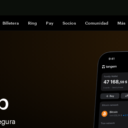
Comprar a
Billetera
Ring
Pay
Socios
Comunidad
Más
p
egura