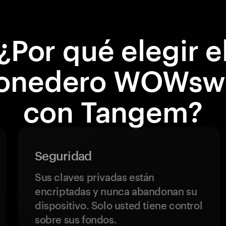
¿Por qué elegir e
onedero WOWsw
con Tangem?
Seguridad
Sus claves privadas están
encriptadas y nunca abandonan su
dispositivo. Solo usted tiene control
sobre sus fondos.