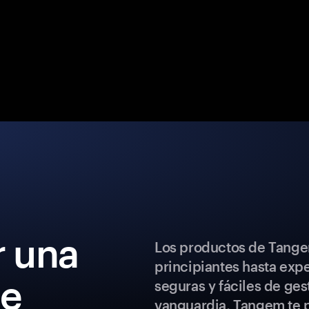
 una
Los productos de Tange
principiantes hasta exp
de
seguras y fáciles de ges
vanguardia, Tangem te p