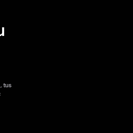
u
 tus
: