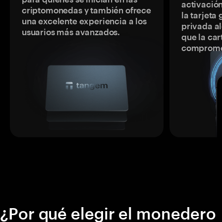
activación
criptomonedas y también ofrece
la tarjeta
una excelente experiencia a los
privada a
usuarios más avanzados.
que la car
comprome
¿Por qué elegir el monedero