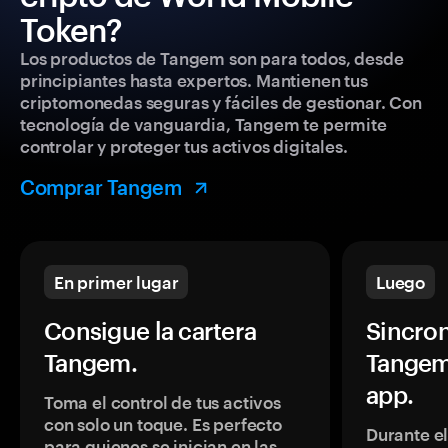
Token?
Los productos de Tangem son para todos, desde
principiantes hasta expertos. Mantienen tus
criptomonedas seguras y fáciles de gestionar. Con
tecnología de vanguardia, Tangem te permite
controlar y proteger tus activos digitales.
Comprar Tangem
En primer lugar
Luego
Consigue la cartera
Sincron
Tangem.
Tangem
app.
Toma el control de tus activos
con solo un toque. Es perfecto
Durante e
para quienes se inician en las