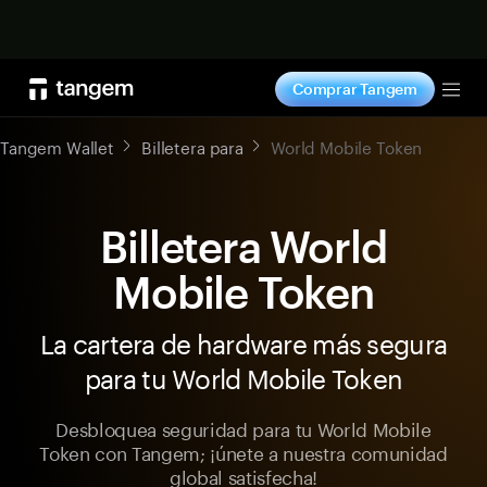
Comprar ahora
Comprar Tangem
Tog
Tangem Wallet
Billetera para
World Mobile Token
Billetera World
Mobile Token
La cartera de hardware más segura
para tu World Mobile Token
Desbloquea seguridad para tu World Mobile
Token con Tangem; ¡únete a nuestra comunidad
global satisfecha!