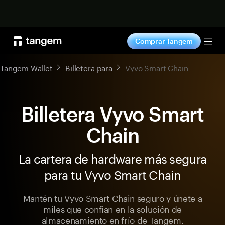
Comprar ahora
Comprar Tangem
Tog
Tangem Wallet
Billetera para
Vyvo Smart Chain
Billetera Vyvo Smart
Chain
La cartera de hardware más segura
para tu Vyvo Smart Chain
Mantén tu Vyvo Smart Chain seguro y únete a
miles que confían en la solución de
almacenamiento en frío de Tangem.