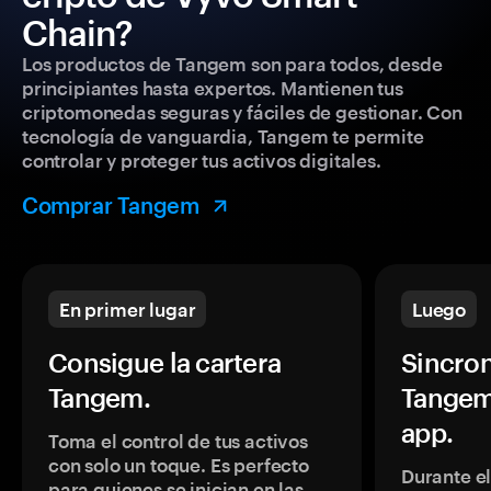
Chain?
Los productos de Tangem son para todos, desde
principiantes hasta expertos. Mantienen tus
criptomonedas seguras y fáciles de gestionar. Con
tecnología de vanguardia, Tangem te permite
controlar y proteger tus activos digitales.
Comprar Tangem
En primer lugar
Luego
Consigue la cartera
Sincron
Tangem.
Tangem
app.
Toma el control de tus activos
con solo un toque. Es perfecto
Durante e
para quienes se inician en las