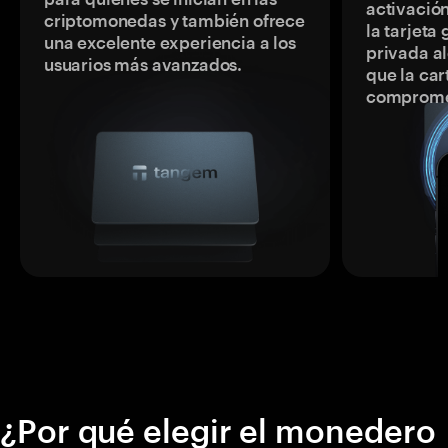
activación
criptomonedas y también ofrece
la tarjeta
una excelente experiencia a los
privada a
usuarios más avanzados.
que la car
comprome
¿Por qué elegir el monedero