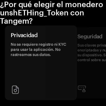
¿Por qué elegir el monedero
unshETHing_Token con
Tangem?
Privacidad
Seguridad
No se requiere registro ni KYC
Sus claves priv
para usar la aplicación. No
encriptadas y 
rastreamos sus datos.
su dispositivo. 
control sobre su