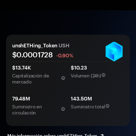
unshETHing_Token
USH
$0.
000
1728
-0.90%
$13.74K
$10.23
Capitalización de
Volumen (24h)
mercado
79.48M
143.50M
Suministro en
Suministro total
circulación
Más información sobre unshETHing_Token