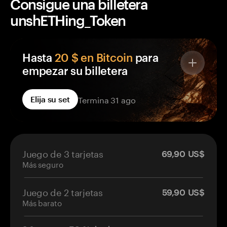
Consigue una billetera
unshETHing_Token
Hasta
20 $ en Bitcoin
para
empezar su billetera
Cada billetera Tangem de su pedido incluye
Termina 31 ago
Elija su set
BTC Reward, abonado en una billetera que solo
usted controla, no un exchange.
BTC gratis en cada billetera que pida
Llega a su propia billetera de autocustodia
Juego de 3 tarjetas
69,90 US$
Abonado en un plazo de 14 días tras la
Más seguro
activación
Juego de 2 tarjetas
59,90 US$
Más barato