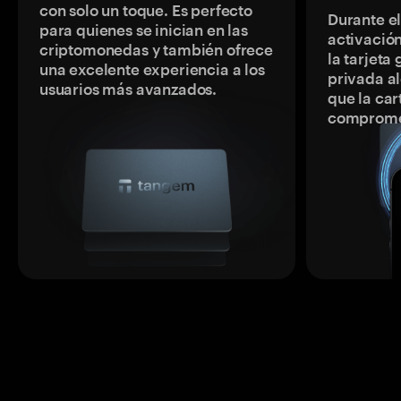
con solo un toque. Es perfecto
Durante e
para quienes se inician en las
activación
criptomonedas y también ofrece
la tarjeta
una excelente experiencia a los
privada a
usuarios más avanzados.
que la car
comprome