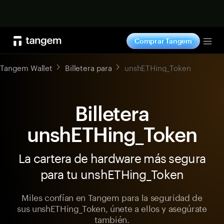
Comprar ahora
Comprar Tangem
Tog
Tangem Wallet
Billetera para
unshETHing_Token
Billetera
unshETHing_Token
La cartera de hardware más segura
para tu unshETHing_Token
Miles confían en Tangem para la seguridad de
sus unshETHing_Token, únete a ellos y asegúrate
también.