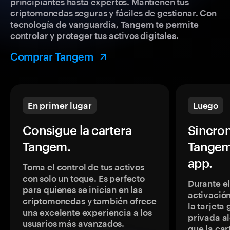
principiantes hasta expertos. Mantienen tus
criptomonedas seguras y fáciles de gestionar. Con
tecnología de vanguardia, Tangem te permite
controlar y proteger tus activos digitales.
Comprar Tangem
En primer lugar
Luego
Consigue la cartera
Sincron
Tangem.
Tangem
app.
Toma el control de tus activos
con solo un toque. Es perfecto
Durante e
para quienes se inician en las
activación
criptomonedas y también ofrece
la tarjeta
una excelente experiencia a los
privada a
usuarios más avanzados.
que la car