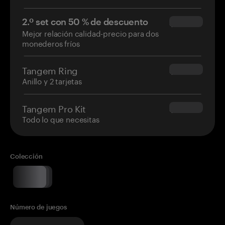
2.º set con 50 % de descuento
$34.95
Mejor relación calidad-precio para dos
monederos fríos
Tangem Ring
$160.00
Anillo y 2 tarjetas
Tangem Pro Kit
$180.00
Todo lo que necesitas
Colección
Número de juegos