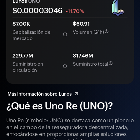
Lunos
UNO
$0.
0000
3046
-11.70%
$7.00K
$60.91
Capitalización de
Volumen (24h)
mercado
229.77M
317.46M
Suministro en
Suministro total
circulación
Más información sobre Lunos
¿Qué es Uno Re (UNO)?
Uno Re (símbolo: UNO) se destaca como un pionero
en el campo de la reaseguradora descentralizada,
enfocándose en proporcionar amplias soluciones