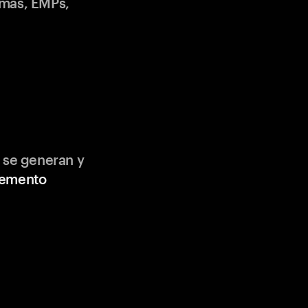
emas, EMPs,
 se generan y
lemento