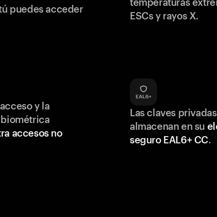
temperaturas extr
 tú puedes acceder
ESCs y rayos X.
acceso y la
Las claves privadas
 biométrica
almacenan en su
e
ra accesos no
seguro EAL6+ CC
.