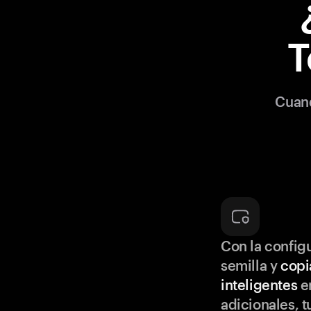
T
Cuand
Con la configu
semilla y
copi
inteligentes
en
adicionales, t