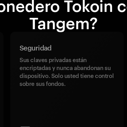
nedero Tokoin 
Tangem?
Seguridad
Sus claves privadas están
encriptadas y nunca abandonan su
dispositivo. Solo usted tiene control
sobre sus fondos.