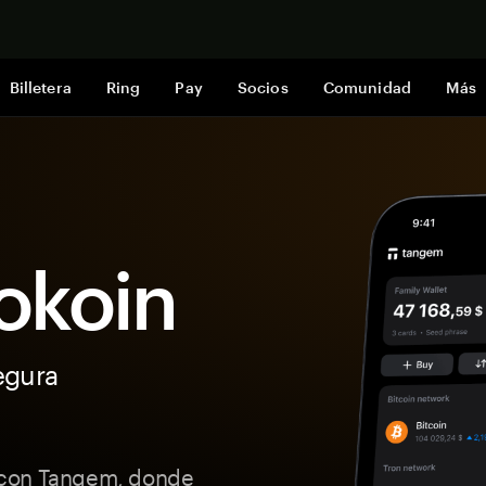
Comprar a
Billetera
Ring
Pay
Socios
Comunidad
Más
Tokoin
egura
 con Tangem, donde