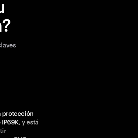
u
m?
claves
n
protección
o IP69K
, y está
tir