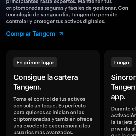
principiantes hasta expertos. Mantienen tus
criptomonedas seguras y fáciles de gestionar. Con
tecnología de vanguardia, Tangem te permite
controlar y proteger tus activos digitales.
Comprar Tangem
En primer lugar
Luego
Consigue la cartera
Sincron
Tangem.
Tangem
app.
Toma el control de tus activos
con solo un toque. Es perfecto
Durante e
para quienes se inician en las
activación
criptomonedas y también ofrece
la tarjeta
una excelente experiencia a los
privada a
usuarios más avanzados.
que la car