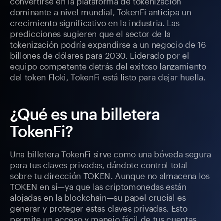
convertirse en la plataforma de tokenización
dominante a nivel mundial, TokenFi anticipa un
crecimiento significativo en la industria. Las
predicciones sugieren que el sector de la
tokenización podría expandirse a un negocio de 16
billones de dólares para 2030. Liderado por el
equipo competente detrás del exitoso lanzamiento
del token Floki, TokenFi está listo para dejar huella.
¿Qué es una billetera
TokenFi?
Una billetera TokenFi sirve como una bóveda segura
para tus claves privadas, dándote control total
sobre tu dirección TOKEN. Aunque no almacena los
TOKEN en sí—ya que las criptomonedas están
alojadas en la blockchain—su papel crucial es
generar y proteger estas claves privadas. Esto
permite un acceso y manejo fácil de tus cuentas