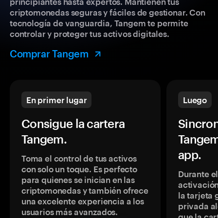
principiantes hasta expertos. Mantienen tus
criptomonedas seguras y fáciles de gestionar. Con
tecnología de vanguardia, Tangem te permite
controlar y proteger tus activos digitales.
Comprar Tangem
En primer lugar
Luego
Consigue la cartera
Sincron
Tangem.
Tangem
app.
Toma el control de tus activos
con solo un toque. Es perfecto
Durante e
para quienes se inician en las
activación
criptomonedas y también ofrece
la tarjeta
una excelente experiencia a los
privada a
usuarios más avanzados.
que la car