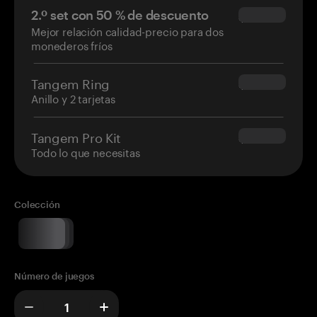
2.º set con 50 % de descuento
$34.95
Mejor relación calidad-precio para dos
monederos fríos
Tangem Ring
$160.00
Anillo y 2 tarjetas
Tangem Pro Kit
$180.00
Todo lo que necesitas
Colección
Número de juegos