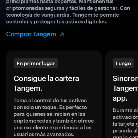
principiantes hasta expertos. Mantienen tus
criptomonedas seguras y fáciles de gestionar. Con
tecnología de vanguardia, Tangem te permite
controlar y proteger tus activos digitales.
Comprar Tangem
En primer lugar
Luego
Consigue la cartera
Sincron
Tangem.
Tangem
app.
Toma el control de tus activos
con solo un toque. Es perfecto
Durante e
para quienes se inician en las
activación
criptomonedas y también ofrece
la tarjeta
una excelente experiencia a los
privada a
usuarios más avanzados.
que la car