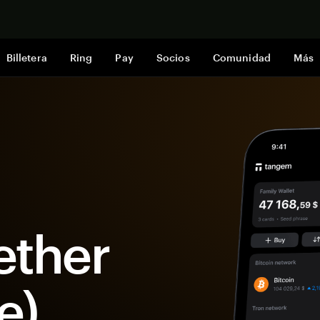
Comprar a
Billetera
Ring
Pay
Socios
Comunidad
Más
ether
e)