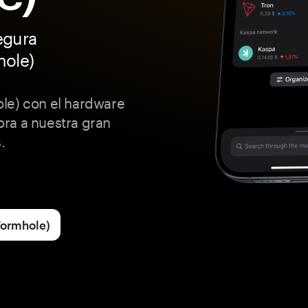
egura
hole)
le) con el hardware
ra a nuestra gran
.
Wormhole)