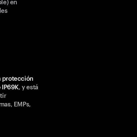
le) en
les
n
protección
o IP69K
, y está
tir
emas, EMPs,