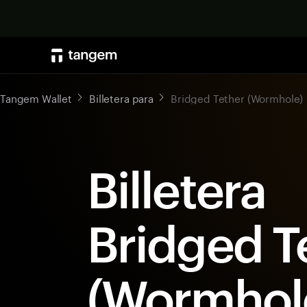
Tangem Wallet
Billetera para
Bridged Tether (Wormhole)
Billetera
Bridged T
(Wormhol