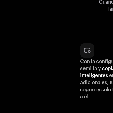
Cuand
Ta
Con la configu
semilla y
copi
inteligentes
en
adicionales, t
seguro y solo
a él.