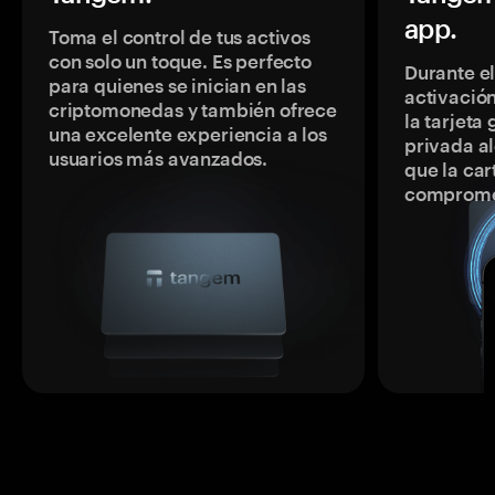
app.
Toma el control de tus activos
con solo un toque. Es perfecto
Durante e
para quienes se inician en las
activación
criptomonedas y también ofrece
la tarjeta
una excelente experiencia a los
privada a
usuarios más avanzados.
que la car
comprome