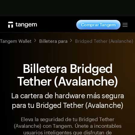
Comprar ahora
Comprar Tangem
Tog
Tangem Wallet
Billetera para
Bridged Tether (Avalanche)
Billetera Bridged
Tether (Avalanche)
La cartera de hardware más segura
para tu Bridged Tether (Avalanche)
Eleva la seguridad de tu Bridged Tether
(Avalanche) con Tangem. Únete a incontables
usuarios inteligentes que disfrutan de