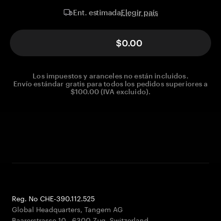
Elegir país
Ent. estimada
$0.00
Los impuestos y aranceles no están incluidos.
Envío estándar gratis para todos los pedidos superiores a
$100.00 (IVA excluido).
Reg. No CHE-390.112.525
Global Headquarters, Tangem AG
Baarerstrasse 10
,
6300 Zug
,
Switzerland