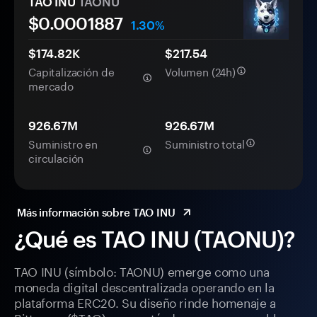
TAO INU
TAONU
$0.
000
1887
1.30%
$174.82K
$217.54
Capitalización de
Volumen (24h)
mercado
926.67M
926.67M
Suministro en
Suministro total
circulación
Más información sobre TAO INU
¿Qué es TAO INU (TAONU)?
TAO INU (símbolo: TAONU) emerge como una
moneda digital descentralizada operando en la
plataforma ERC20. Su diseño rinde homenaje a