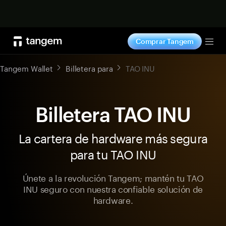
Comprar ahora
Comprar Tangem
Tog
Tangem Wallet
Billetera para
TAO INU
Billetera TAO INU
La cartera de hardware más segura
para tu TAO INU
Únete a la revolución Tangem; mantén tu TAO
INU seguro con nuestra confiable solución de
hardware.