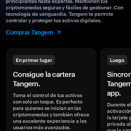
principiantes hasta expertos. Mantienen tus
criptomonedas seguras y fáciles de gestionar. Con
tecnología de vanguardia, Tangem te permite
controlar y proteger tus activos digitales.
Comprar Tangem
En primer lugar
Luego
Consigue la cartera
Sincron
Tangem.
Tangem
app.
Toma el control de tus activos
con solo un toque. Es perfecto
Durante e
para quienes se inician en las
activación
criptomonedas y también ofrece
la tarjeta
una excelente experiencia a los
privada a
usuarios más avanzados.
que la car