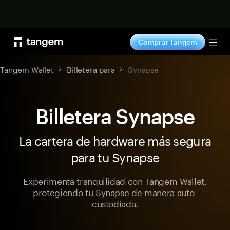
Comprar ahora
Comprar Tangem
Tog
Tangem Wallet
Billetera para
Synapse
Billetera Synapse
La cartera de hardware más segura
para tu Synapse
Experimenta tranquilidad con Tangem Wallet,
protegiendo tu Synapse de manera auto-
custodiada.