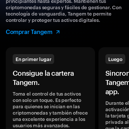
principiantes hasta expertos. Mantienen tus
criptomonedas seguras y fáciles de gestionar. Con
tecnología de vanguardia, Tangem te permite
controlar y proteger tus activos digitales.
Comprar Tangem
En primer lugar
Luego
Consigue la cartera
Sincron
Tangem.
Tangem
app.
Toma el control de tus activos
con solo un toque. Es perfecto
Durante e
para quienes se inician en las
activación
criptomonedas y también ofrece
la tarjeta
una excelente experiencia a los
privada a
usuarios más avanzados.
que la car