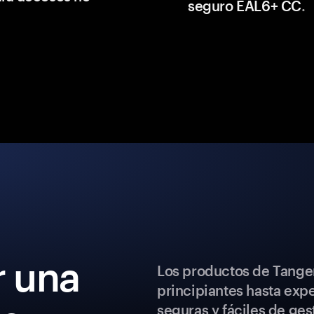
seguro EAL6+ CC
.
 una
Los productos de Tange
principiantes hasta exp
seguras y fáciles de ges