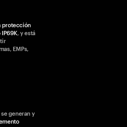
n
protección
o IP69K
, y está
tir
emas, EMPs,
 se generan y
lemento