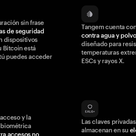
ración sin frase
Tangem cuenta co
as de seguridad
contra agua y polv
 dispositivos
diseñado para resis
u Bitcoin está
temperaturas extr
 tú puedes acceder
ESCs y rayos X.
acceso y la
Las claves privadas
 biométrica
almacenan en su
e
ra accesos no