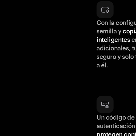
Con la configu
semilla y
copi
inteligentes
en
adicionales, t
seguro y solo
a él.
Un código de 
autenticación
protegen cont