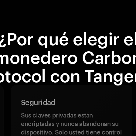
¿Por qué elegir e
monedero Carbo
otocol con Tang
Seguridad
Sus claves privadas están
encriptadas y nunca abandonan su
dispositivo. Solo usted tiene control