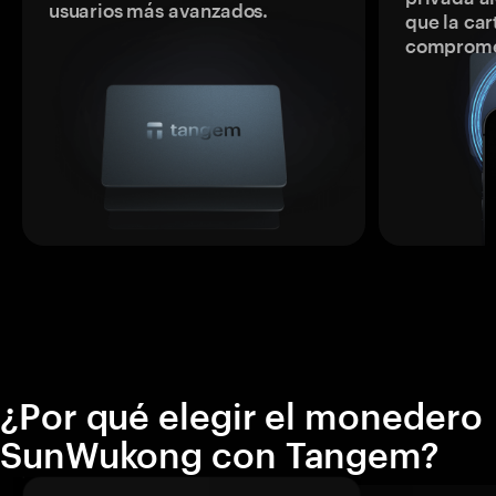
usuarios más avanzados.
que la car
comprome
¿Por qué elegir el monedero
SunWukong con Tangem?