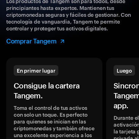
Los productos de Tangem son para todos, desde
principiantes hasta expertos. Mantienen tus
criptomonedas seguras y fáciles de gestionar. Con
tecnología de vanguardia, Tangem te permite
controlar y proteger tus activos digitales.
Comprar Tangem
En primer lugar
Luego
Consigue la cartera
Sincron
Tangem.
Tangem
app.
Toma el control de tus activos
con solo un toque. Es perfecto
Durante e
para quienes se inician en las
activación
criptomonedas y también ofrece
la tarjeta
una excelente experiencia a los
privada a