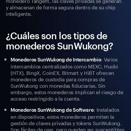
monedero Tangem, las claves privadas se generan
y almacenan de forma segura dentro de su chip
inteligente.
¿Cuáles son los tipos de
monederos SunWukong?
: Varios
Monederos SunWukong de Intercambio
intercambios centralizados como MEXC, Huobi
(HTX), BingX, CoinEX, Bitmart y HiBT ofrecen
monederos de custodia para compras de
SunWukong con monedas fiduciarias. Sin
embargo, estos monederos implican el riesgo de
acceso restringido a la cuenta.
: Instalados
Monederos SunWukong de Software
en dispositivos, estos monederos permiten la
gestión de claves privadas y tokens SunWukong.
Son fáciles de usar, pero pueden ser susceptibles