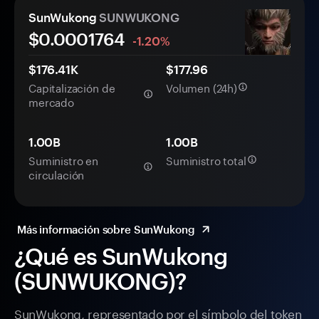
SunWukong
SUNWUKONG
$0.
000
1764
-1.20%
$176.41K
$177.96
Capitalización de
Volumen (24h)
mercado
1.00B
1.00B
Suministro en
Suministro total
circulación
Más información sobre SunWukong
¿Qué es SunWukong
(SUNWUKONG)?
SunWukong, representado por el símbolo del token