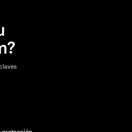
u
m?
claves
n
protección