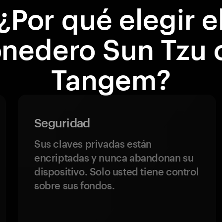
¿Por qué elegir e
nedero Sun Tzu 
Tangem?
Seguridad
Sus claves privadas están
encriptadas y nunca abandonan su
dispositivo. Solo usted tiene control
sobre sus fondos.