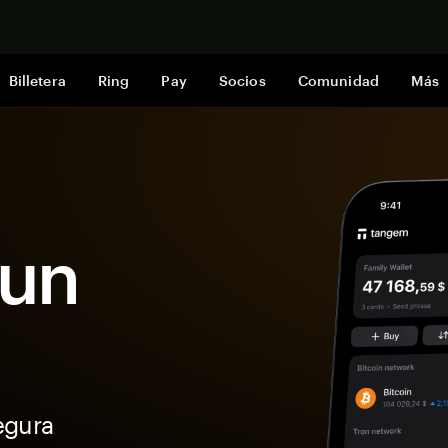
Comprar a
Billetera
Ring
Pay
Socios
Comunidad
Más
Sun
egura