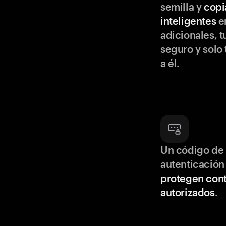
semilla y
copi
inteligentes
en
adicionales, t
seguro y solo
a él.
Un código de 
autenticación
protegen cont
autorizados
.