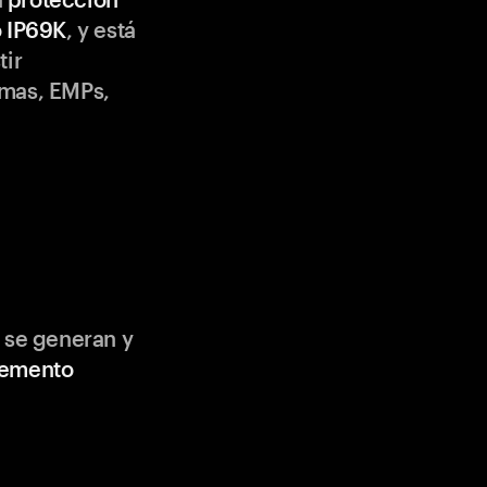
o IP69K
, y está
tir
emas, EMPs,
 se generan y
lemento