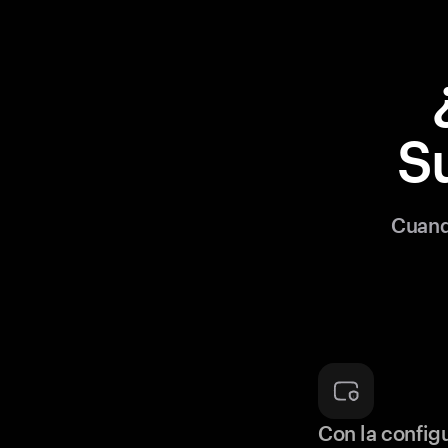
S
Cuand
Con la configu