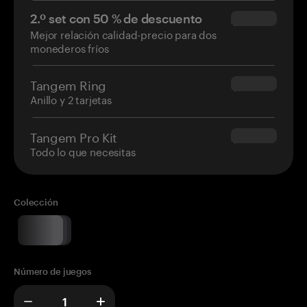
2.º set con 50 % de descuento
$34.95
Mejor relación calidad-precio para dos
monederos fríos
Tangem Ring
$160.00
Anillo y 2 tarjetas
Tangem Pro Kit
$180.00
Todo lo que necesitas
Colección
Número de juegos