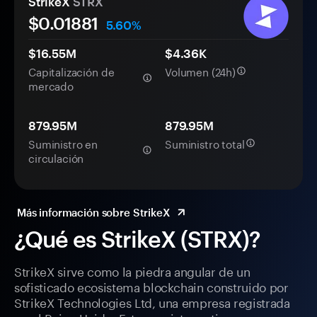
StrikeX
STRX
$0.
0
1881
5.60%
$16.55M
$4.36K
Capitalización de
Volumen (24h)
mercado
879.95M
879.95M
Suministro en
Suministro total
circulación
Más información sobre StrikeX
¿Qué es StrikeX (STRX)?
StrikeX sirve como la piedra angular de un
sofisticado ecosistema blockchain construido por
StrikeX Technologies Ltd, una empresa registrada