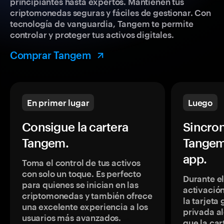
principiantes hasta expertos. Mantienen tus
criptomonedas seguras y fáciles de gestionar. Con
tecnología de vanguardia, Tangem te permite
controlar y proteger tus activos digitales.
Comprar Tangem
En primer lugar
Luego
Consigue la cartera
Sincron
Tangem.
Tangem
app.
Toma el control de tus activos
con solo un toque. Es perfecto
Durante e
para quienes se inician en las
activación
criptomonedas y también ofrece
la tarjeta
una excelente experiencia a los
privada a
usuarios más avanzados.
que la car