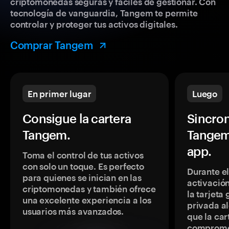
criptomonedas seguras y fáciles de gestionar. Con
tecnología de vanguardia, Tangem te permite
controlar y proteger tus activos digitales.
Comprar Tangem
En primer lugar
Luego
Consigue la cartera
Sincron
Tangem.
Tangem
app.
Toma el control de tus activos
con solo un toque. Es perfecto
Durante e
para quienes se inician en las
activación
criptomonedas y también ofrece
la tarjeta
una excelente experiencia a los
privada a
usuarios más avanzados.
que la car
comprome