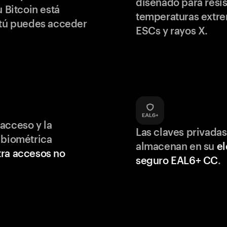
diseñado para resis
u Bitcoin está
temperaturas extr
 tú puedes acceder
ESCs y rayos X.
acceso y la
Las claves privadas
 biométrica
almacenan en su
e
ra accesos no
seguro EAL6+ CC
.