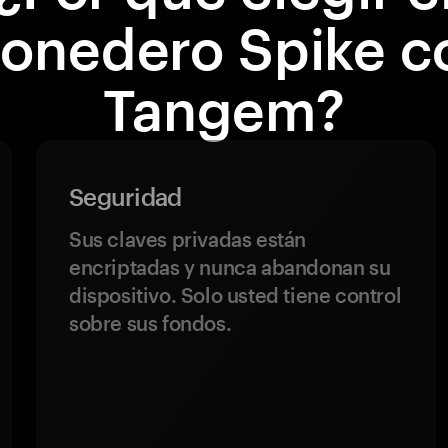
onedero Spike c
Tangem?
Seguridad
Sus claves privadas están
encriptadas y nunca abandonan su
dispositivo. Solo usted tiene control
sobre sus fondos.