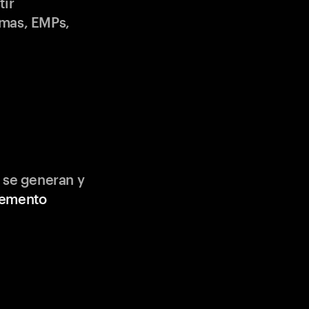
tir
emas, EMPs,
 se generan y
lemento