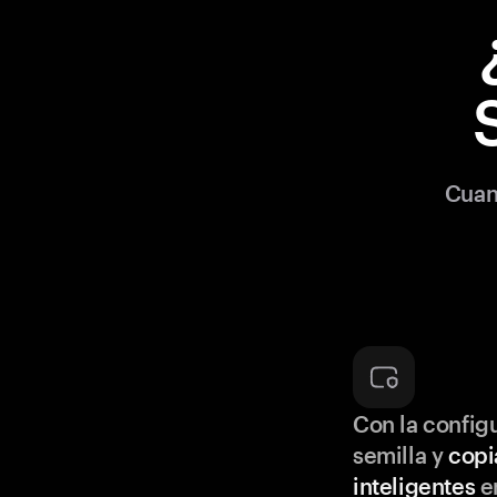
Cuan
Con la configu
semilla y
copi
inteligentes
en