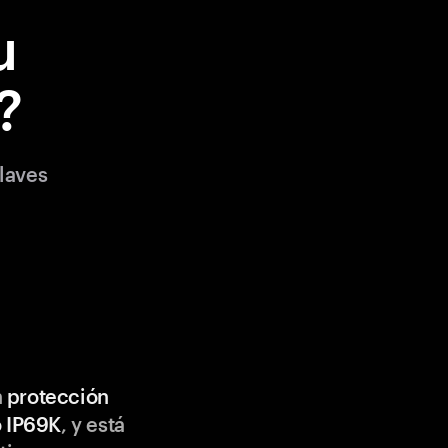
u
?
laves
n
protección
o IP69K
, y está