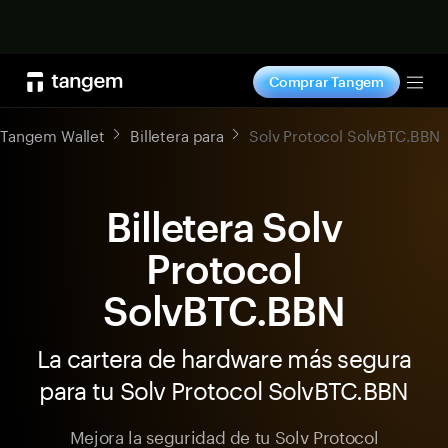
Comprar ahora
Comprar Tangem
Tog
Tangem Wallet
Billetera para
Solv Protocol SolvBTC.BBN
Billetera Solv
Protocol
SolvBTC.BBN
La cartera de hardware más segura
para tu Solv Protocol SolvBTC.BBN
Mejora la seguridad de tu Solv Protocol