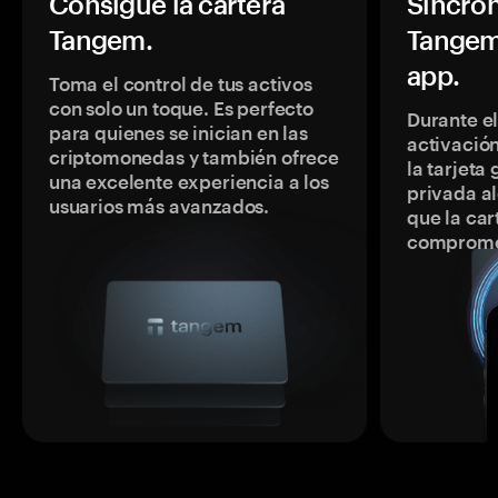
Consigue la cartera
Sincron
Tangem.
Tangem
app.
Toma el control de tus activos
con solo un toque. Es perfecto
Durante e
para quienes se inician en las
activación
criptomonedas y también ofrece
la tarjeta
una excelente experiencia a los
privada a
usuarios más avanzados.
que la car
comprome