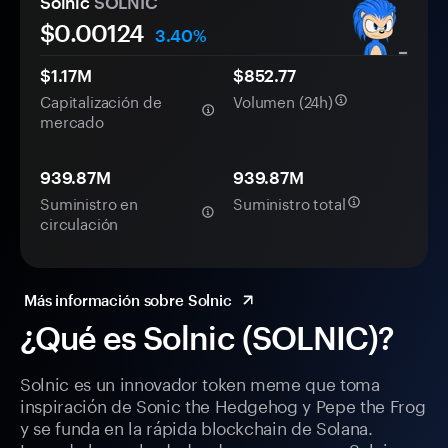
Solnic
SOLNIC
$0.
00
124
3.40%
$1.17M
$852.77
Capitalización de
Volumen (24h)
mercado
939.87M
939.87M
Suministro en
Suministro total
circulación
Más información sobre Solnic
¿Qué es Solnic (SOLNIC)?
Solnic es un innovador token meme que toma
inspiración de Sonic the Hedgehog y Pepe the Frog
y se funda en la rápida blockchain de Solana.