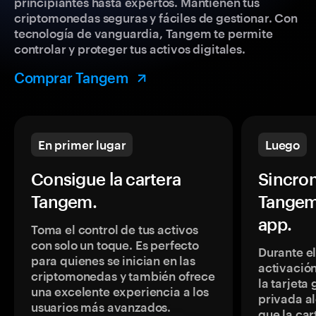
principiantes hasta expertos. Mantienen tus
criptomonedas seguras y fáciles de gestionar. Con
tecnología de vanguardia, Tangem te permite
controlar y proteger tus activos digitales.
Comprar Tangem
En primer lugar
Luego
Consigue la cartera
Sincron
Tangem.
Tangem
app.
Toma el control de tus activos
con solo un toque. Es perfecto
Durante e
para quienes se inician en las
activación
criptomonedas y también ofrece
la tarjeta
una excelente experiencia a los
privada a
usuarios más avanzados.
que la car