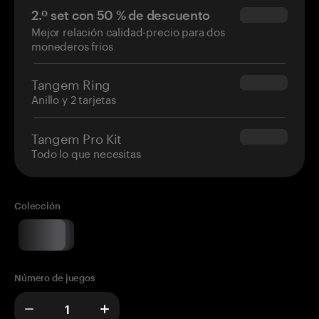
2.º set con 50 % de descuento
$34.95
Mejor relación calidad-precio para dos
monederos fríos
Tangem Ring
$160.00
Anillo y 2 tarjetas
Tangem Pro Kit
$180.00
Todo lo que necesitas
Colección
Número de juegos