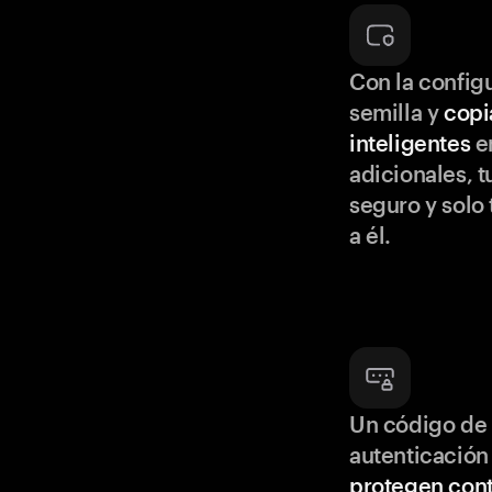
Con la configu
semilla y
copi
inteligentes
en
adicionales, t
seguro y solo
a él.
Un código de 
autenticación
protegen cont