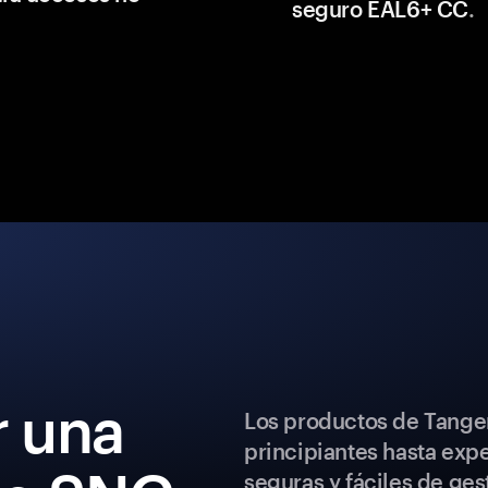
seguro EAL6+ CC
.
 una
Los productos de Tange
principiantes hasta exp
seguras y fáciles de ges