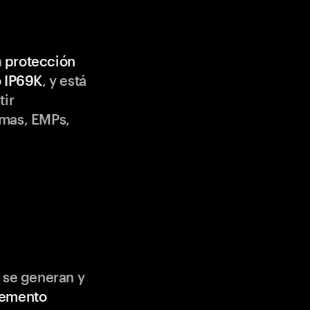
n
protección
o IP69K
, y está
tir
emas, EMPs,
 se generan y
lemento