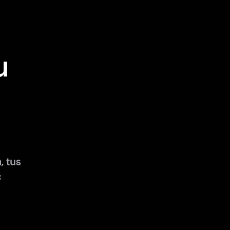
u
 tus
: