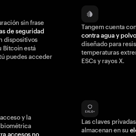
ración sin frase
Tangem cuenta co
as de seguridad
contra agua y polv
 dispositivos
diseñado para resis
u Bitcoin está
temperaturas extr
 tú puedes acceder
ESCs y rayos X.
acceso y la
Las claves privadas
 biométrica
almacenan en su
e
ra accesos no