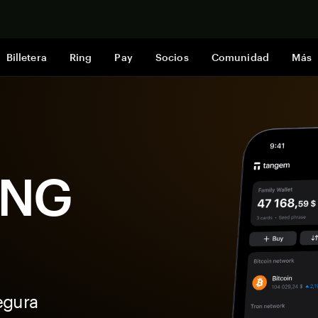
Comprar a
Billetera
Ring
Pay
Socios
Comunidad
Más
 SNG
egura