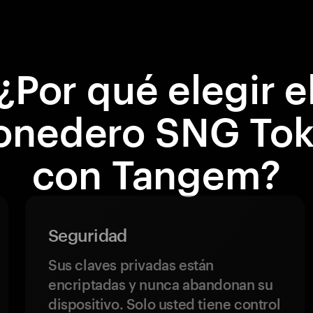
¿Por qué elegir e
nedero SNG To
con Tangem?
Seguridad
Sus claves privadas están
encriptadas y nunca abandonan su
dispositivo. Solo usted tiene control