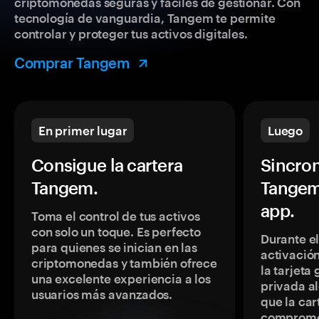
criptomonedas seguras y fáciles de gestionar. Con
tecnología de vanguardia, Tangem te permite
controlar y proteger tus activos digitales.
Comprar Tangem
En primer lugar
Luego
Consigue la cartera
Sincron
Tangem.
Tangem
app.
Toma el control de tus activos
con solo un toque. Es perfecto
Durante e
para quienes se inician en las
activación
criptomonedas y también ofrece
la tarjeta
una excelente experiencia a los
privada a
usuarios más avanzados.
que la car
comprome