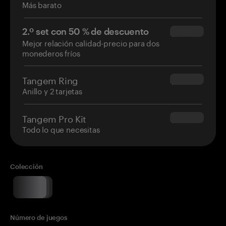
Más barato
2.º set con 50 % de descuento
$34.95
Mejor relación calidad-precio para dos
monederos fríos
Tangem Ring
$160.00
Anillo y 2 tarjetas
Tangem Pro Kit
$180.00
Todo lo que necesitas
Colección
Número de juegos