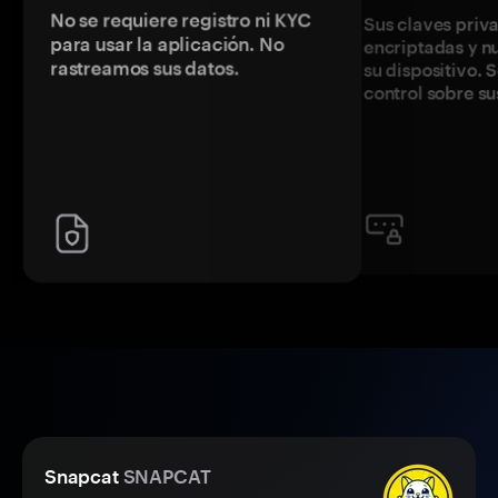
No se requiere registro ni KYC
Sus claves priv
para usar la aplicación. No
encriptadas y 
rastreamos sus datos.
su dispositivo. 
control sobre su
Snapcat
SNAPCAT