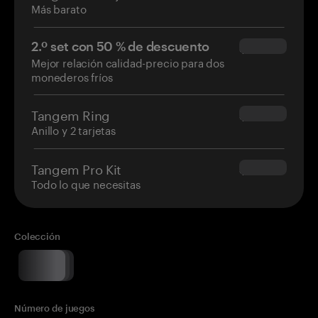
Más barato
2.º set con 50 % de descuento
$34.95
Mejor relación calidad-precio para dos
monederos fríos
Tangem Ring
$160.00
Anillo y 2 tarjetas
Tangem Pro Kit
$180.00
Todo lo que necesitas
Colección
Número de juegos