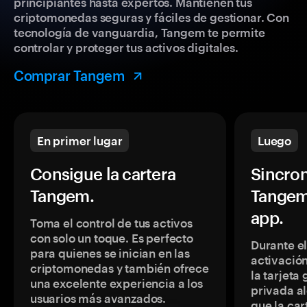
principiantes hasta expertos. Mantienen tus
criptomonedas seguras y fáciles de gestionar. Con
tecnología de vanguardia, Tangem te permite
controlar y proteger tus activos digitales.
Comprar Tangem
En primer lugar
Luego
Consigue la cartera
Sincron
Tangem.
Tangem
app.
Toma el control de tus activos
con solo un toque. Es perfecto
Durante e
para quienes se inician en las
activación
criptomonedas y también ofrece
la tarjeta
una excelente experiencia a los
privada a
usuarios más avanzados.
que la car