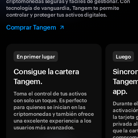
criptomonedas seguras y fáciles de gestionar. Con
tecnología de vanguardia, Tangem te permite
controlar y proteger tus activos digitales.
Comprar Tangem
En primer lugar
Luego
Consigue la cartera
Sincron
Tangem.
Tangem
app.
Toma el control de tus activos
con solo un toque. Es perfecto
Durante e
para quienes se inician en las
activación
criptomonedas y también ofrece
la tarjeta
una excelente experiencia a los
privada a
usuarios más avanzados.
que la car
comprome