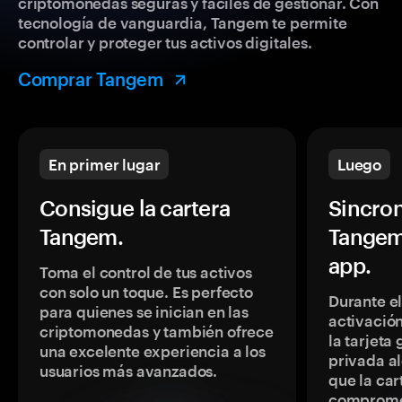
criptomonedas seguras y fáciles de gestionar. Con
tecnología de vanguardia, Tangem te permite
controlar y proteger tus activos digitales.
Comprar Tangem
En primer lugar
Luego
Consigue la cartera
Sincron
Tangem.
Tangem
app.
Toma el control de tus activos
con solo un toque. Es perfecto
Durante e
para quienes se inician en las
activación
criptomonedas y también ofrece
la tarjeta
una excelente experiencia a los
privada a
usuarios más avanzados.
que la car
comprome