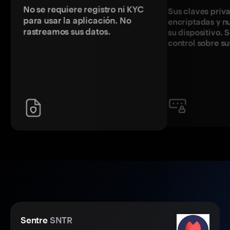
No se requiere registro ni KYC
Sus claves priv
para usar la aplicación. No
encriptadas y 
rastreamos sus datos.
su dispositivo. 
control sobre su
Sentre
SNTR