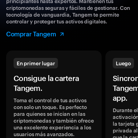
principiantes hasta expertos. Mantienen tus
criptomonedas seguras y fáciles de gestionar. Con
tecnología de vanguardia, Tangem te permite
controlar y proteger tus activos digitales.
Comprar Tangem
En primer lugar
Luego
Consigue la cartera
Sincron
Tangem.
Tangem
app.
Toma el control de tus activos
con solo un toque. Es perfecto
Durante e
para quienes se inician en las
activación
criptomonedas y también ofrece
la tarjeta
una excelente experiencia a los
privada a
usuarios más avanzados.
que la car