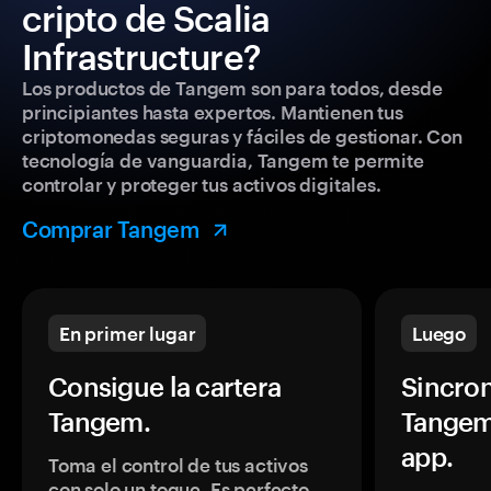
cripto de Scalia
Infrastructure?
Los productos de Tangem son para todos, desde
principiantes hasta expertos. Mantienen tus
criptomonedas seguras y fáciles de gestionar. Con
tecnología de vanguardia, Tangem te permite
controlar y proteger tus activos digitales.
Comprar Tangem
En primer lugar
Luego
Consigue la cartera
Sincron
Tangem.
Tangem
app.
Toma el control de tus activos
con solo un toque. Es perfecto